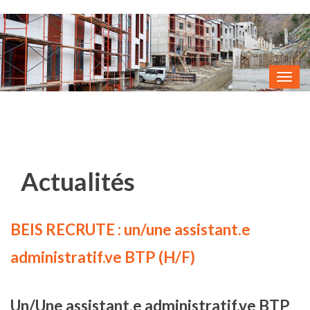
Tog
navi
Actualités
BEIS RECRUTE : un/une assistant.e
administratif.ve BTP (H/F)
Un/Une assistant.e administratif.ve BTP