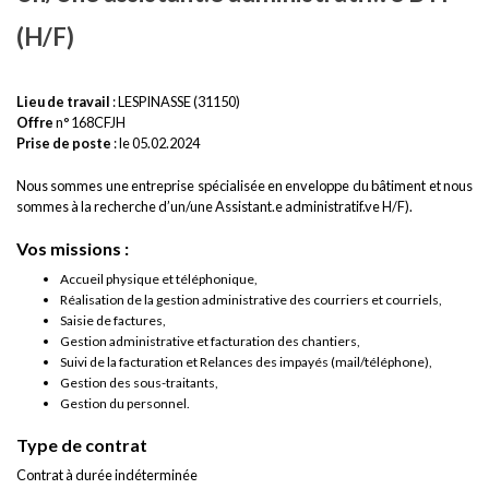
(H/F)
Lieu de travail
: LESPINASSE (31150)
Offre
n° 168CFJH
Prise de poste
: le 05.02.2024
Nous sommes une entreprise spécialisée en enveloppe du bâtiment et nous
sommes à la recherche d’un/une Assistant.e administratif.ve H/F).
Vos missions :
Accueil physique et téléphonique,
Réalisation de la gestion administrative des courriers et courriels,
Saisie de factures,
Gestion administrative et facturation des chantiers,
Suivi de la facturation et Relances des impayés (mail/téléphone),
Gestion des sous-traitants,
Gestion du personnel.
Type de contrat
Contrat à durée indéterminée